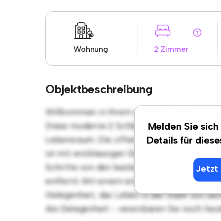
Wohnung
2 Zimmer
Objektbeschreibung
Willkommen in Ihrem neuen urbanen Rückzugs
Diese moderne 2 Schlafzimmer-Wohnung bie
Melden Sie sich
Lebensraum. Die offene Raumaufteilung eign
Details für dies
ist mit erstklassigen Geräten ausgestattet. 
Schritte von den besten Restaurants, Gesch
Jetzt 
entfernt. Mit einem erschwinglichen Preis v
Gelegenheit, das Leben in der Stadt von sei
die Gelegenheit - vereinbaren Sie noch heu