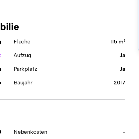
ilie
g
Fläche
115 m²
2
Aufzug
Ja
a
Parkplatz
Ja
6
Baujahr
2017
0
Nebenkosten
-