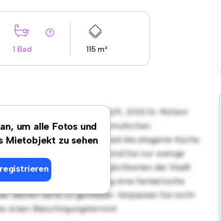
1 Bad
115 m²
ort in Kudlichstraße 54/3/9, 3100 St. Pölten!
tet einen stilvollen und gemütlichen
 an, um alle Fotos und
et sich perfekt für Gäste, und die elegante Küche
es Mietobjekt zu sehen
Dank der erstklassigen Lage sind Sie nur wenige
äften und Unterhaltungsmöglichkeiten der Stadt
registrieren
on € 1.520 ist diese Wohnung eine fantastische
ner besten Seite zu genießen. Verpassen Sie nicht
te einen Besichtigungstermin!