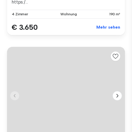
https:/...
4 Zimmer
Wohnung
190 m²
€ 3.650
Mehr sehen