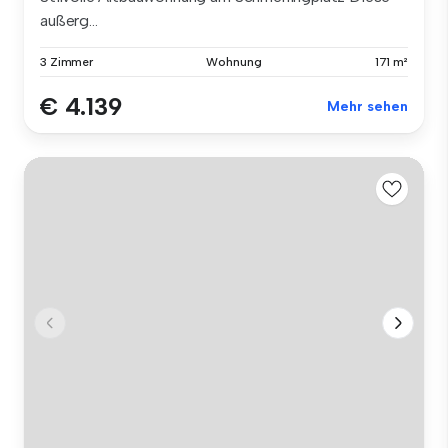
außerg...
3 Zimmer
Wohnung
171 m²
€ 4.139
Mehr sehen