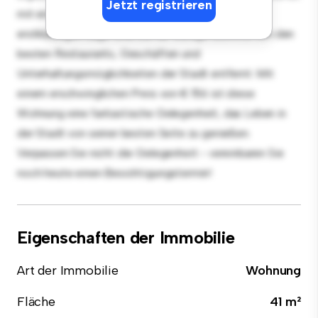
Jetzt registrieren
mit erstklassigen Geräten ausgestattet. Dank der
erstklassigen Lage sind Sie nur wenige Schritte von den
besten Restaurants, Geschäften und
Unterhaltungsmöglichkeiten der Stadt entfernt. Mit
einem erschwinglichen Preis von € 156 ist diese
Wohnung eine fantastische Gelegenheit, das Leben in
der Stadt von seiner besten Seite zu genießen.
Verpassen Sie nicht die Gelegenheit - vereinbaren Sie
noch heute einen Besichtigungstermin!
Eigenschaften der Immobilie
Art der Immobilie
Wohnung
Fläche
41 m²