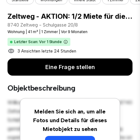
Startseite
Wohnungen
Innere Stadt
1 Zimmer
Ze
Zeltweg - AKTION: 1/2 Miete für die ersten 6 Monate
8740 Zeltweg - Schulgasse 20/8
Wohnung
|
41 m²
|
1 Zimmer
|
Vor 9 Monaten
Letzter Scan: Vor 1 Stunde
3 Ansichten letzte 24 Stunden
Eine Frage stellen
Objektbeschreibung
Willkommen in Ihrem neuen urbanen Rückzugsort in 8740
Zeltweg - Schulgasse 20/8! Diese moderne 1
Melden Sie sich an, um alle
Schlafzimmer-Wohnung bietet einen stilvollen und
Fotos und Details für dieses
gemütlichen Lebensraum. Die offene Raumaufteilung
Mietobjekt zu sehen
eignet sich perfekt für Gäste, und die elegante Küche ist