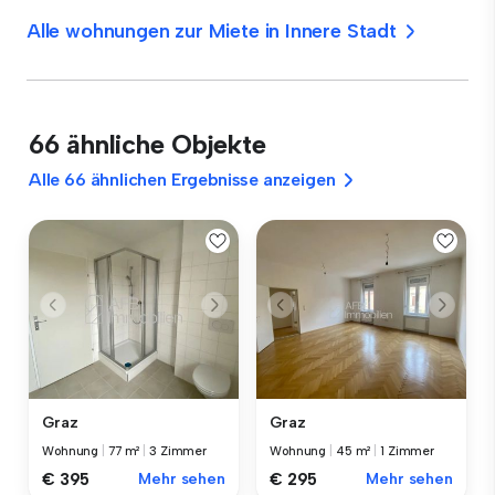
Alle wohnungen zur Miete in Innere Stadt
66 ähnliche Objekte
Alle 66 ähnlichen Ergebnisse anzeigen
Graz
Graz
Wohnung
|
77 m²
|
3 Zimmer
Wohnung
|
45 m²
|
1 Zimmer
€ 395
Mehr sehen
€ 295
Mehr sehen