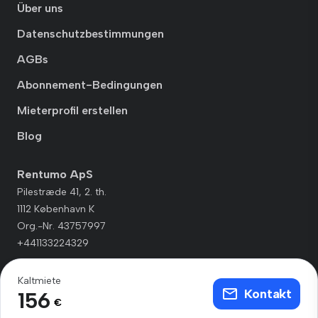
Über uns
Datenschutzbestimmungen
AGBs
Abonnement-Bedingungen
Mieterprofil erstellen
Blog
Rentumo ApS
Pilestræde 41, 2. th.
1112 København K
Org.-Nr. 43757997
+441133224329
Kaltmiete
Kontakt
156
€