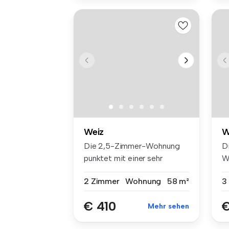
Weiz
W
Die 2,5-Zimmer-Wohnung
D
punktet mit einer sehr
W
lichtdurc...
se
2 Zimmer
Wohnung
58 m²
3
€ 410
€
Mehr sehen