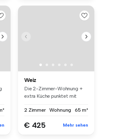
Weiz
g
Die 2-Zimmer-Wohnung +
extra Küche punktet mit
einer se...
m²
2 Zimmer
Wohnung
65 m²
€ 425
en
Mehr sehen