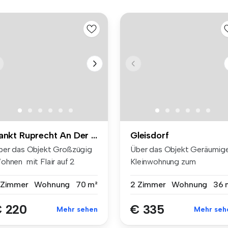
Sankt Ruprecht An Der Raab
Gleisdorf
ber das Objekt Großzügig
Über das Objekt Geräumig
ohnen mit Flair auf 2
Kleinwohnung zum
ene...
Wohlfühlen ...
 Zimmer
Wohnung
70 m²
2 Zimmer
Wohnung
36 
 220
€ 335
Mehr sehen
Mehr seh