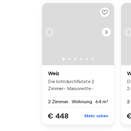
Weiz
W
Die lichtdurchflutete 2
Di
Zimmer- Maisonette-
2
Wohnung, mit t...
be
2 Zimmer
Wohnung
64 m²
2
€ 448
€
Mehr sehen