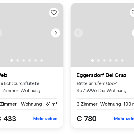
eiz
Eggersdorf Bei Graz
e lichtdurchflutete
Bitte anrufen: ‭0664
- Zimmer-Wohnung
3575996‬ Die Wohnung
findet sich in ...
besteht aus 3...
 Zimmer
Wohnung
61 m²
3 Zimmer
Wohnung
100 
 433
€ 780
Mehr sehen
Mehr seh