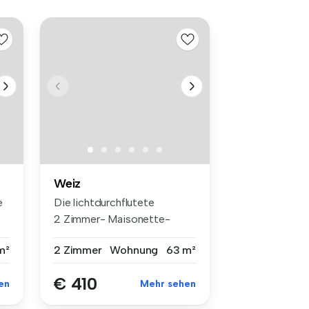
Weiz
e
Die lichtdurchflutete
2 Zimmer- Maisonette-
Wohnung, mit t...
m²
2 Zimmer
Wohnung
63 m²
€ 410
en
Mehr sehen