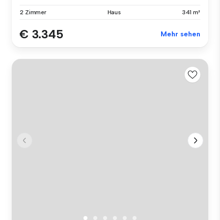
2 Zimmer
Haus
341 m²
€ 3.345
Mehr sehen