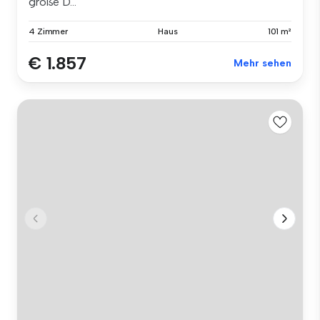
große D...
4 Zimmer
Haus
101 m²
€ 1.857
Mehr sehen