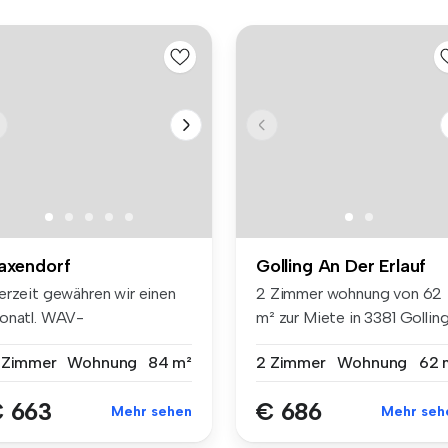
axendorf
Golling An Der Erlauf
erzeit gewähren wir einen
2 Zimmer wohnung von 62
onatl. WAV-
m² zur Miete in 3381 Golling
IETZUSCHUSS* von ...
Neu...
 Zimmer
Wohnung
84 m²
2 Zimmer
Wohnung
62 
 663
€ 686
Mehr sehen
Mehr seh