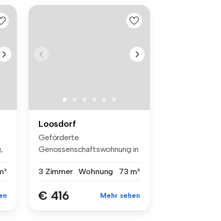
Loosdorf
Geförderte
,
Genossenschaftswohnung in
Ruhelage - Unbefrist...
m²
3 Zimmer
Wohnung
73 m²
€ 416
en
Mehr sehen