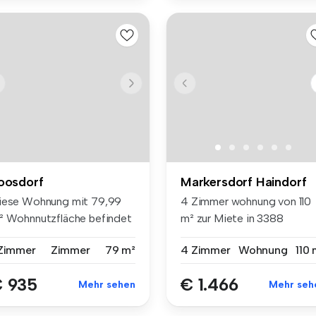
oosdorf
Markersdorf Haindorf
iese Wohnung mit 79,99
4 Zimmer wohnung von 110
² Wohnnutzfläche befindet
m² zur Miete in 3388
ch i...
Markersdorf...
 Zimmer
Zimmer
79 m²
4 Zimmer
Wohnung
110 
 935
€ 1.466
Mehr sehen
Mehr seh