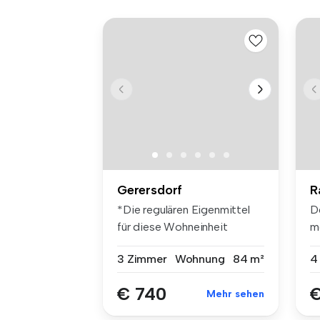
Gerersdorf
R
*Die regulären Eigenmittel
D
für diese Wohneinheit
m
betragen...
M
3 Zimmer
Wohnung
84 m²
4
€ 740
€
Mehr sehen