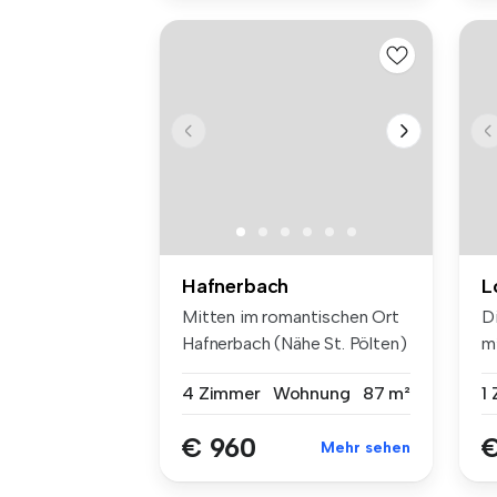
Hafnerbach
L
Mitten im romantischen Ort
D
Hafnerbach (Nähe St. Pölten)
m
l...
si
4 Zimmer
Wohnung
87 m²
1
€ 960
€
Mehr sehen