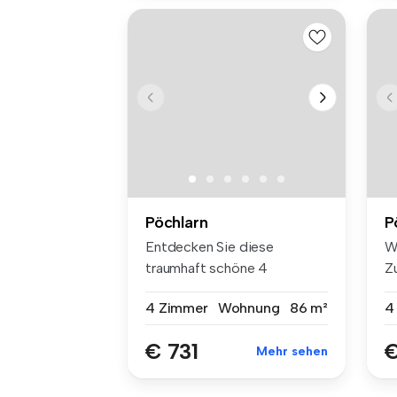
Pöchlarn
P
Entdecken Sie diese
W
traumhaft schöne 4
Z
Zimmerwohnung in P...
W
4 Zimmer
Wohnung
86 m²
4
€ 731
€
Mehr sehen