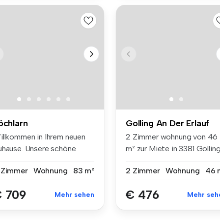
öchlarn
Golling An Der Erlauf
illkommen in Ihrem neuen
2 Zimmer wohnung von 46
uhause. Unsere schöne
m² zur Miete in 3381 Golling
ohnung ...
Neu...
 Zimmer
Wohnung
83 m²
2 Zimmer
Wohnung
46 
 709
€ 476
Mehr sehen
Mehr seh