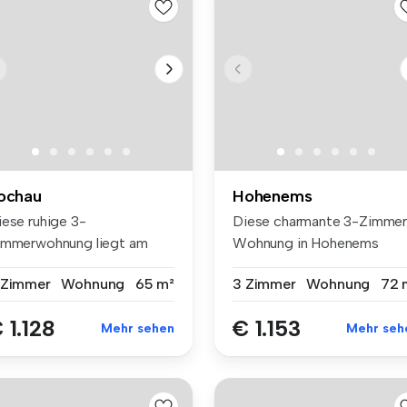
ochau
Hohenems
iese ruhige 3-
Diese charmante 3-Zimmer
immerwohnung liegt am
Wohnung in Hohenems
chönen Schwendeweg...
überzeugt mi...
 Zimmer
Wohnung
65 m²
3 Zimmer
Wohnung
72 
 1.128
€ 1.153
Mehr sehen
Mehr seh