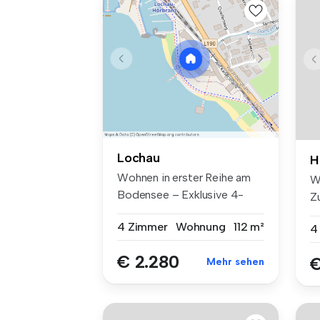
Lochau
H
Wohnen in erster Reihe am
W
Bodensee – Exklusive 4-
Z
Zimmerwo...
Vo
4 Zimmer
Wohnung
112 m²
4
€ 2.280
€
Mehr sehen