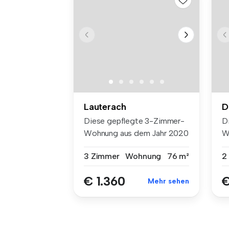
Lauterach
D
Diese gepflegte 3-Zimmer-
D
Wohnung aus dem Jahr 2020
W
bietet...
W
3 Zimmer
Wohnung
76 m²
2
€ 1.360
€
Mehr sehen