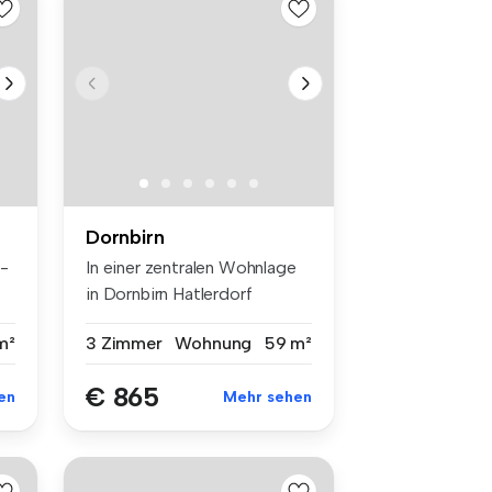
Dornbirn
-
In einer zentralen Wohnlage
in Dornbirn Hatlerdorf
erwart...
m²
3 Zimmer
Wohnung
59 m²
€ 865
en
Mehr sehen