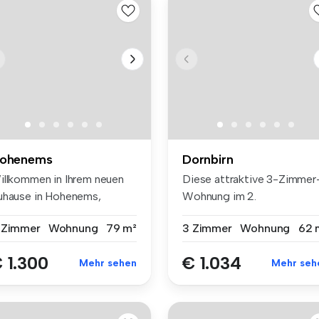
ohenems
Dornbirn
illkommen in Ihrem neuen
Diese attraktive 3-Zimmer
uhause in Hohenems,
Wohnung im 2.
rarlberg...
Obergeschoss über...
 Zimmer
Wohnung
79 m²
3 Zimmer
Wohnung
62 
 1.300
€ 1.034
Mehr sehen
Mehr seh