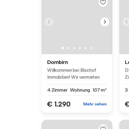
Dornbirn
L
Willkommen bei Bischof
D
Immobilien! Wir vermieten
Z
eine m...
s
4 Zimmer
Wohnung
107 m²
3
€ 1.290
€
Mehr sehen