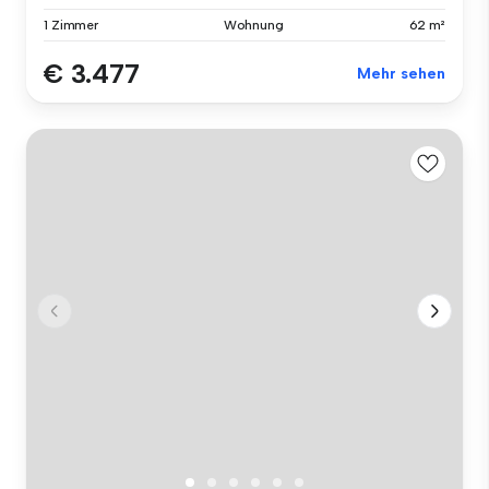
1 Zimmer
Wohnung
62 m²
€ 3.477
Mehr sehen