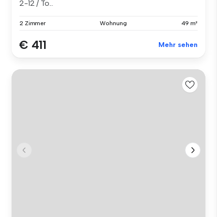
2-12 / To...
2 Zimmer
Wohnung
49 m²
€ 411
Mehr sehen