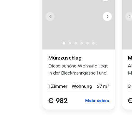
Mürzzuschlag
M
Diese schöne Wohnung liegt
A
in der Bleckmanngasse 1 und
M
pu...
Ve
1 Zimmer
Wohnung
67 m²
3
€ 982
€
Mehr sehen