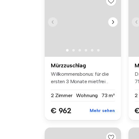
Mürzzuschlag
M
Willkommensbonus: für die
Di
ersten 3 Monate mietfrei .
7
Dana...
en
2 Zimmer
Wohnung
73 m²
2
€ 962
€
Mehr sehen