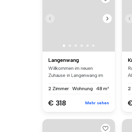
Langenwang
K
Willkommen im neuen
R
Zuhause in Langenwang im
A
Mürztal! D...
Kü
2 Zimmer
Wohnung
48 m²
2
€ 318
€
Mehr sehen