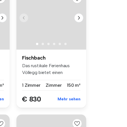
Fischbach
Das rustikale Ferienhaus
Völlegg bietet einen
gemütlichen...
m²
1 Zimmer
Zimmer
150 m²
€ 830
en
Mehr sehen