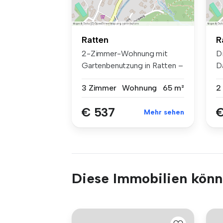
Ratten
R
2-Zimmer-Wohnung mit
D
Gartenbenutzung in Ratten –
D
ca. 65 m...
in
3 Zimmer
Wohnung
65 m²
2
€ 537
€
Mehr sehen
Diese Immobilien könnt