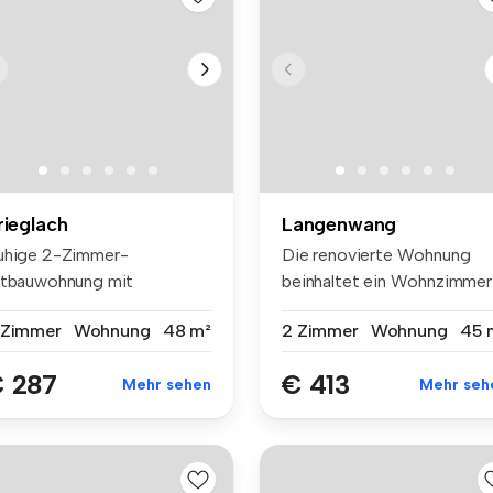
rieglach
Langenwang
uhige 2-Zimmer-
Die renovierte Wohnung
ltbauwohnung mit
beinhaltet ein Wohnzimmer
chenblock im 1. Oberg...
mit eine...
 Zimmer
Wohnung
48 m²
2 Zimmer
Wohnung
45 
 287
€ 413
Mehr sehen
Mehr seh