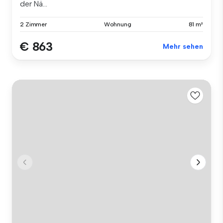
der Nä...
2 Zimmer
Wohnung
81 m²
€ 863
Mehr sehen