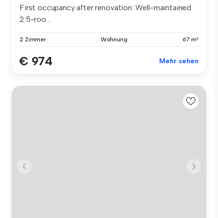
First occupancy after renovation: Well-maintained
2.5-roo...
2 Zimmer
Wohnung
67 m²
€ 974
Mehr sehen