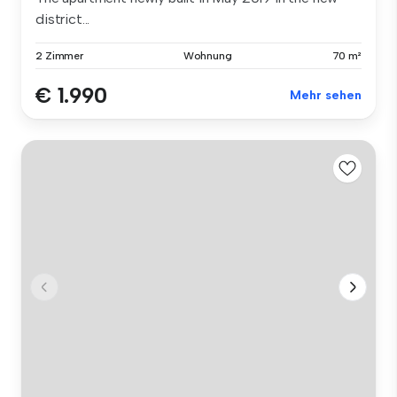
district...
2 Zimmer
Wohnung
70 m²
€ 1.990
Mehr sehen