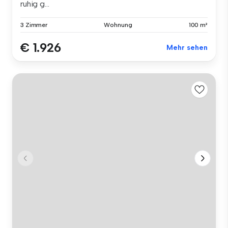
ruhig g...
3 Zimmer
Wohnung
100 m²
€ 1.926
Mehr sehen