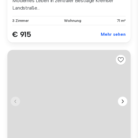
Modernes Leben in zentraler Bestlage Kremser
Landstraße...
3 Zimmer
Wohnung
71 m²
€ 915
Mehr sehen