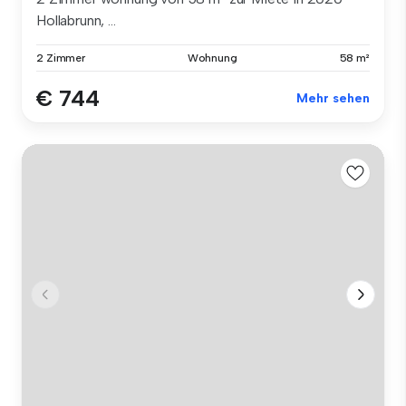
Hollabrunn, ...
2 Zimmer
Wohnung
58 m²
€ 744
Mehr sehen