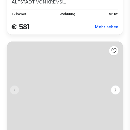
ALTSTADT VON KREMS!...
1 Zimmer
Wohnung
62 m²
€ 581
Mehr sehen