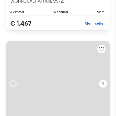
WOHNQUALITÄT! KREMS-Z...
3 Zimmer
Wohnung
92 m²
€ 1.467
Mehr sehen